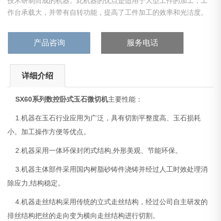
技术研制而成的机器。此机器的优点是适用于大型工件的加工，工
作台承载大，并带有自转功能，提高了工件加工的效率和光洁度。
该机器主安可用于切割玉石、翡翠、天然石材、石墨、硅品体、玻
璃、陶瓷、蓝宝石等一些不导电材料。
产品咨询
服务电话
详细介绍
SX60系列
数控卧式玉石微切机
主要性能：
1.机器在玉石行业应用为广泛，具有切割平整度高、玉石损耗
小。加工操作方便等优点。
2.机器采用一体环保封闭式结构,外形美观、节能环保。
3.机器主体部件采用国内树脂砂铸件浇铸并经过人工时效处理消
除应力,结构稳定。
4.机器走丝结构采用传统的立式走丝结构，经过公司自主研发的
排丝结构把丝的走向变为横向走丝结构进行切割。