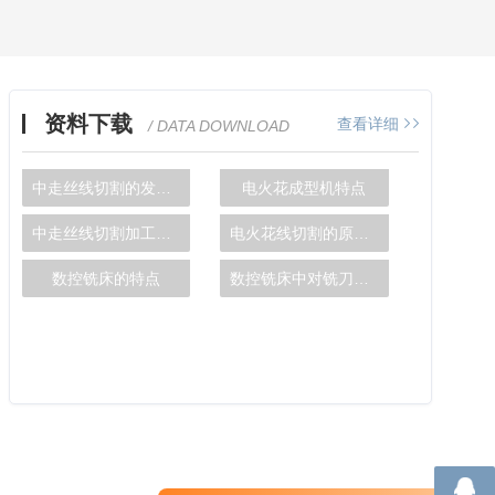
资料下载
查看详细
/ DATA DOWNLOAD
中走丝线切割的发展现状
电火花成型机特点
中走丝线切割加工原理和条件
电火花线切割的原理及分类
数控铣床的特点
数控铣床中对铣刀的要求说明