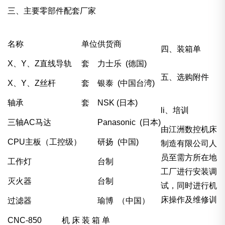
三、主要零部件配套厂家
名称
单位
供货商
四、装箱单
X、Y、Z直线导轨
套
力士乐 (德国)
五、选购附件
X、Y、Z丝杆
套
银泰 (中国台湾)
轴承
套
NSK (日本)
li、培训
三轴AC马达
Panasonic (日本)
由江洲数控机床
CPU主板（工控级）
研扬 (中国)
制造有限公司人
员至需方所在地
工作灯
台制
工厂进行安装调
灭火器
台制
试，同时进行机
床操作及维修训
过滤器
瑜博 （中国）
CNC-850 机 床 装 箱 单