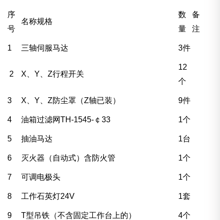
序
数
备
名称规格
号
量
注
1
三轴伺服马达
3件
12
2
X、Y、Z行程开关
个
3
X、Y、Z防尘罩（Z轴已装）
9件
4
油箱过滤网TH-1545-￠33
1个
5
抽油马达
1台
6
灭火器（自动式）含防火管
1个
7
可调电极头
1个
8
工作石英灯24V
1套
9
T型吊铁（不含固定工作台上的）
4个