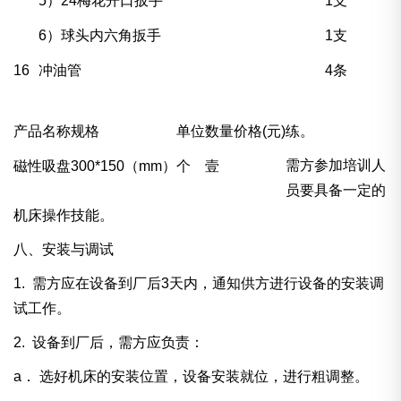
5）24梅花开口扳手
1支
6）球头内六角扳手
1支
16
冲油管
4条
产品名称
规格
单位
数量
价格(元)
练。
需方参加培训人
磁性吸盘
300*150（mm）
个
壹
员要具备一定的
机床操作技能。
八、安装与调试
1. 需方应在设备到厂后3天内，通知供方进行设备的安装调
试工作。
2. 设备到厂后，需方应负责：
a．
选好机床的安装位置，设备安装就位，进行粗调整。