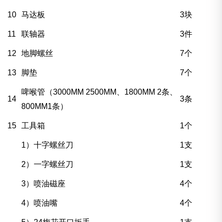
10
马达板
3块
11
联轴器
3件
12
地脚螺丝
7个
13
脚垫
7个
啤喉管（3000MM 2500MM、1800MM 2条、
14
3条
800MM1条）
15
工具箱
1个
1）十字螺丝刀
1支
2）一字螺丝刀
1支
3）喷油磁座
4个
4）喷油嘴
4个