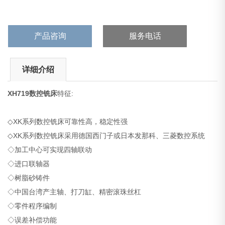
产品咨询
服务电话
详细介绍
XH719
数控铣床
特征:
◇XK系列数控铣床可靠性高，稳定性强
◇XK系列数控铣床采用德国西门子或日本发那科、三菱数控系统
◇加工中心可实现四轴联动
◇进口联轴器
◇树脂砂铸件
◇中国台湾产主轴、打刀缸、精密滚珠丝杠
◇零件程序编制
◇误差补偿功能