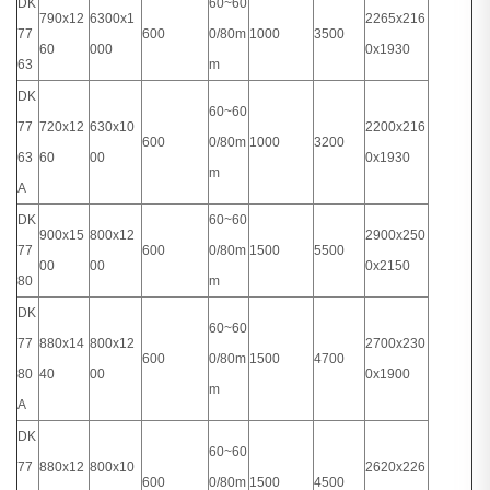
DK
60~60
790x12
6300x1
2265x216
77
600
0/80m
1000
3500
60
000
0x1930
63
m
DK
60~60
77
720x12
630x10
2200x216
600
0/80m
1000
3200
63
60
00
0x1930
m
A
DK
60~60
900x15
800x12
2900x250
77
600
0/80m
1500
5500
00
00
0x2150
80
m
DK
60~60
77
880x14
800x12
2700x230
600
0/80m
1500
4700
80
40
00
0x1900
m
A
DK
60~60
77
880x12
800x10
2620x226
600
0/80m
1500
4500