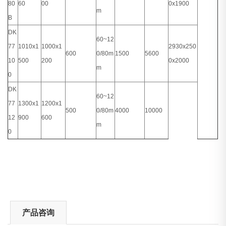
80
60
00
0x1900
m
B
DK
60~12
77
1010x1
1000x1
2930x250
600
0/80m
1500
5600
10
500
200
0x2000
m
0
DK
60~12
77
1300x1
1200x1
500
0/80m
4000
10000
12
900
600
m
0
产品咨询