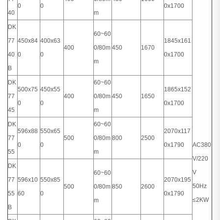
0
0
0x1700
40
m
DK
60~60
77
450x84
400x63
1845x161
400
0/80m
450
1670
40
0
0
0x1700
m
B
DK
60~60
500x75
450x55
1865x152
77
400
0/80m
450
1650
0
0
0x1700
45
m
DK
60~60
596x88
550x65
2070x117
77
500
0/80m
800
2500
0
0
0x1790
AC380
55
m
V/220
DK
V
60~60
77
596x10
550x85
2070x195
50Hz
500
0/80m
850
2600
55
60
0
0x1790
≤2KW
m
B