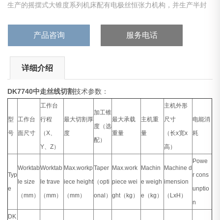
生产的摇摆式大锥度系列机床配有电极丝恒张力机构，并生产半封
闭式环保机床。
产品咨询
服务电话
详细介绍
DK7740中走丝线切割
技术参数：
工作台
主机外形
加工锥
型
工作台
行程
最大切割厚
最大承载
主机重
尺寸
电能消
度（选
号
面尺寸
（X、
度
重量
量
（长x宽x
耗
配）
Y、Z）
高）
Powe
Worktab
Worktab
Max.workp
Taper
Max.work
Machin
Machine d
Typ
r cons
le size
le trave
iece height
（opti
piece wei
e weigh
imension
e
unptio
（mm）
（mm）
（mm）
onal）
ght（kg）
e（kg）
（LxH）
n
DK