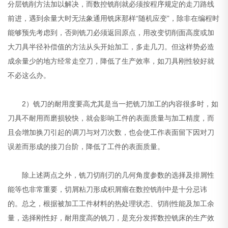
分层铣削方法加以解决，而数控铣削就必须按程序规定的走刀路线
前进，遇到余量大时无法象通用铣床那样“随机应变”，除非在编程时
能够预先考虑到，否则铣刀必须返回原点，用改变切削面高度或加
大刀具半径补偿值的方法从头开始加工，多走几刀。但这样势必造
成余量少的地方经常走空刀，降低了生产效率，如刀具刚性较好就
不必这么办。
2）铣刀的耐用度要高尤其是当一把铣刀加工的内容很多时，如
刀具不耐用而磨损较快，就会影响工件的表面质量与加工精度，而
且会增加换刀引起的调刀与对刀次数，也会使工作表面留下因对刀
误差而形成的接刀台阶，降低了工件的表面质量。
除上述两点之外，铣刀切削刃的几何角度参数的选择及排屑性
能等也非常重要，切屑粘刀形成积屑瘤在数控铣削中是十分忌讳
的。总之，根据被加工工件材料的热处理状态、切削性能及加工余
量，选择刚性好，耐用度高的铣刀，是充分发挥数控铣床的生产效