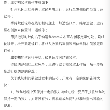
作，线切割紧丝操作步骤如下：
打开机床运丝开关，丝筒向右运行，运行至左侧换向位置，运
丝停；
手持紧丝轮靠在线切割钼丝上，加适当张力。继续运丝，运行
至右侧换向位置时，运丝停；
用摇把顺时针向右手动运丝8mm左右至右侧紧定螺钉处，紧丝
轮移开，松开紧定螺钉，将丝头收紧后重新装回储丝筒右侧紧定螺
钉处；
线切割
钼丝运行平稳，松紧适度时结束紧丝。
待线切割钼丝上丝完毕，且进行线切割紧丝工作后，后一步就
是进行线切割的穿丝：
关于线切割的装丝过程中的技巧，厂家有一定的见解告诉大
伙：
1、装丝过程中要保持一定的张力装丝过程中要用手扶住钼丝轮
保持一定的张力，如果没有张力容易造成丝筒乱丝和丝滑出导轮的
现象。