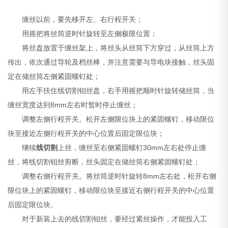
缠丝以前，要先移开左、右行程开关；
用摇把将丝筒逆时针旋转至左侧极限位置；
将丝盘放置于缠丝架上，将丝头从丝筒下方穿过，从丝筒上方
传出，依次通过导轮及档丝棒，并注意需要与导电块接触，丝头固
定在储丝筒左侧紧固螺钉处；
用左手扶住线切割钼丝盘，右手用摇把顺时针旋转储丝筒，当
缠丝宽度达到8mm左右时暂时停止缠丝；
调整左侧行程开关。松开左侧限位块上的紧固螺钉，移动限位
块至接近左侧行程开关的中心位置后固定限位块；
继续
线切割
上丝，缠丝至右侧紧固螺钉30mm左右处停止缠
丝，将线切割钼丝剪断，丝头固定在储丝筒右侧紧固螺钉处；
调整右侧行程开关。将丝筒逆时针旋转8mm左右处，松开右侧
限位块上的紧固螺钉，移动限位块至接近右侧行程开关的中心位置
后固定限位块。
对于新装上去的线切割钼丝，要经过紧丝操作，才能投入工