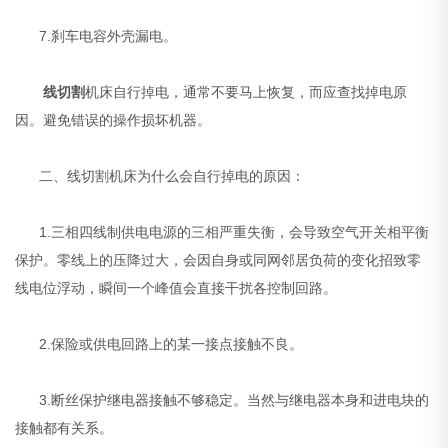
7.刹车电容外壳漏电。
线切割
机床自行掉电，通常不要马上恢复，而应查找掉电原
因。避免错误的操作损坏机器。
二、线切割机床为什么会自行掉电的原因：
1.三相四线制供电电源的三相严重失衡，会导致空气开关相平衡
保护。零线上的压降过大，会因自身或同网邻居负荷的变化招致零
线电位浮动，瞬间一个峰值会直接干扰各控制回路。
2.保险或供电回路上的某一接点接触不良。
3.断丝保护继电器接触不够稳定。当然与继电器本身和进电块的
接触都有关系。