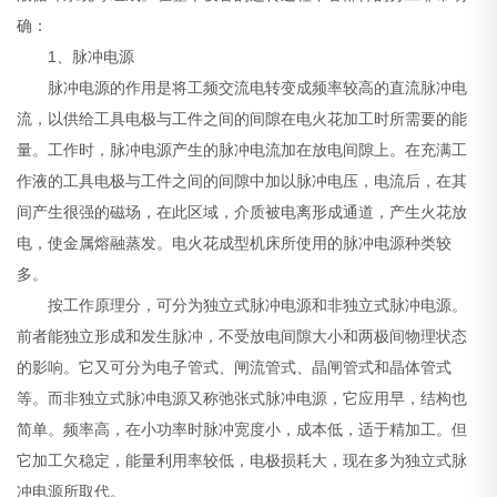
确：
1、脉冲电源
脉冲电源的作用是将工频交流电转变成频率较高的直流脉冲电
流，以供给工具电极与工件之间的间隙在电火花加工时所需要的能
量。工作时，脉冲电源产生的脉冲电流加在放电间隙上。在充满工
作液的工具电极与工件之间的间隙中加以脉冲电压，电流后，在其
间产生很强的磁场，在此区域，介质被电离形成通道，产生火花放
电，使金属熔融蒸发。电火花成型机床所使用的脉冲电源种类较
多。
按工作原理分，可分为独立式脉冲电源和非独立式脉冲电源。
前者能独立形成和发生脉冲，不受放电间隙大小和两极间物理状态
的影响。它又可分为电子管式、闸流管式、晶闸管式和晶体管式
等。而非独立式脉冲电源又称弛张式脉冲电源，它应用早，结构也
简单。频率高，在小功率时脉冲宽度小，成本低，适于精加工。但
它加工欠稳定，能量利用率较低，电极损耗大，现在多为独立式脉
冲电源所取代。